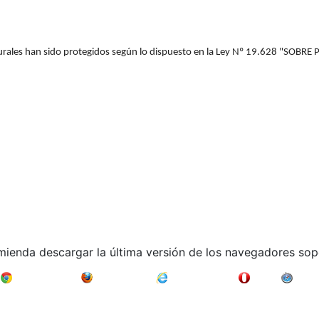
turales han sido protegidos según lo dispuesto en la Ley Nº 19.628 "SOBR
mienda descargar la última versión de los navegadores sop
Google Chrome
Mozilla Firefox
Internet Explorer
Opera
Safari