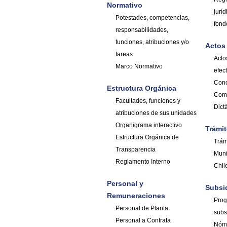
Normativo
jurí
Potestades, competencias,
fond
responsabilidades,
funciones, atribuciones y/o
Actos
tareas
Acto
Marco Normativo
efec
Con
Estructura Orgánica
Com
Facultades, funciones y
Dic
atribuciones de sus unidades
Organigrama interactivo
Trámit
Estructura Orgánica de
Trám
Transparencia
Muni
Reglamento Interno
Chil
Personal y
Subsi
Remuneraciones
Prog
Personal de Planta
subs
Personal a Contrata
Nómi