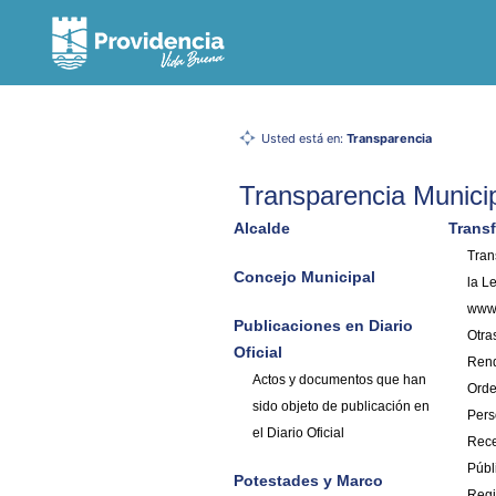
Usted está en:
Transparencia
Transparencia Munici
Alcalde
Trans
Tran
Concejo Municipal
la L
www.
Publicaciones en Diario
Otra
Oficial
Rend
Actos y documentos que han
Orde
sido objeto de publicación en
Pers
el Diario Oficial
Rece
Públ
Potestades y Marco
Regi