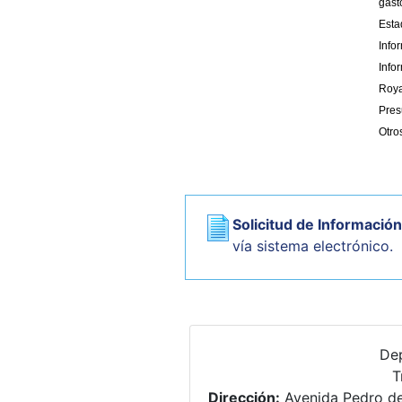
gast
Esta
Info
Info
Roya
Pres
Otro
Solicitud de Informació
vía sistema electrónico.
De
T
Dirección:
Avenida Pedro d