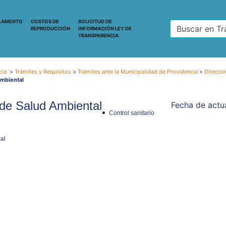
LAMENTO
COSTOS DE
SOLICITUD DE
REPRODUCCIÓN
INFORMACIÓN LEY DE
TRANSPARENCIA
cia
>
Trámites y Requisitos
>
Trámites ante la Municipalidad de Providencia
>
Direcció
mbiental
de Salud Ambiental
Fecha de actua
Control sanitario
al