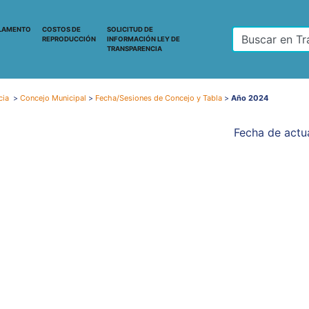
LAMENTO
COSTOS DE
SOLICITUD DE
REPRODUCCIÓN
INFORMACIÓN LEY DE
TRANSPARENCIA
cia
>
Concejo Municipal
>
Fecha/Sesiones de Concejo y Tabla
>
Año 2024
Fecha de actua