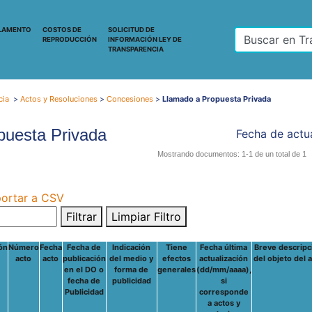
LAMENTO
COSTOS DE
SOLICITUD DE
REPRODUCCIÓN
INFORMACIÓN LEY DE
TRANSPARENCIA
cia
>
Actos y Resoluciones
>
Concesiones
>
Llamado a Propuesta Privada
puesta Privada
Fecha de actua
Mostrando documentos: 1-1 de un total de 1
ortar a CSV
Filtrar
Limpiar Filtro
ón
Número
Fecha
Fecha de
Indicación
Tiene
Fecha última
Breve descripc
acto
acto
publicación
del medio y
efectos
actualizacíón
del objeto del 
en el DO o
forma de
generales
(dd/mm/aaaa),
fecha de
publicidad
si
Publicidad
corresponde
a actos y