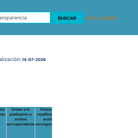
Iniciar Sesión
lización:
14-07-2026
ión
Enlace a la
Enlace a la
acto
publicación o
modificación o
archivo
archivo
correspondiente
correspondiente