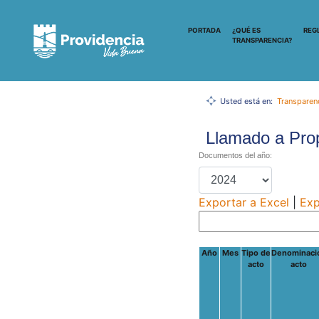
PORTADA
¿QUÉ ES
REG
TRANSPARENCIA?
Usted está en:
Transparen
Llamado a Pro
Documentos del año:
Exportar a Excel
|
Exp
Año
Mes
Tipo de
Denominaci
acto
acto