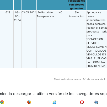
resoluciones
con efectos
generales
628
03-
03.05.2024
En Portal de
NO
Sin
Apruébanse 
05-
Transparencia
información
bases
2024
administrativ
bases técnicas
regiran el llama
propuesta pri
para 
"CONCESION 
SERVICIO
ESTACIINAMIEN
CONTROLADOS
VEHICULOS EN 
VIAS PUBLICAS
LA COMUNA
PROVIDENCIA".
Mostrando documentos: 1-1 de un total de 1
mienda descargar la última versión de los navegadores sop
Google Chrome
Mozilla Firefox
Internet Explorer
Opera
Safari