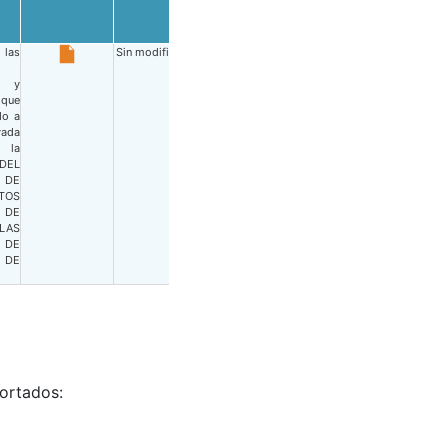
las
Sin modificación
as y
 que
do a
vada
la
DEL
 DE
TOS
 DE
LAS
 DE
 DE
ortados: