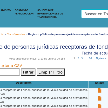
LAMENTO
COSTOS DE
SOLICITUD DE
REPRODUCCIÓN
INFORMACIÓN LEY DE
TRANSPARENCIA
cia
>
Transferencias
>
Registro público de personas jurídicas receptoras de fondos
co de personas jurídicas receptoras de fond
Fecha de actua
1
2
3
..
16
Siguiente
Mostrando documentos: 1-10 de un total de 158
ortar a CSV
Filtrar
Limpiar Filtro
Descripción
Enlace
s receptoras de Fondos públicos de la Municipalidad de providencia,
 2026
s receptoras de Fondos públicos de la Municipalidad de providencia,
2026
s receptoras de Fondos públicos de la Municipalidad de providencia,