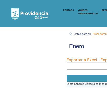
PORTADA
¿QUÉ ES
REG
TRANSPARENCIA?
Usted está en:
Transparen
Enero
Exportar a Excel
|
Exp
Dieta Señores Concejales mes d