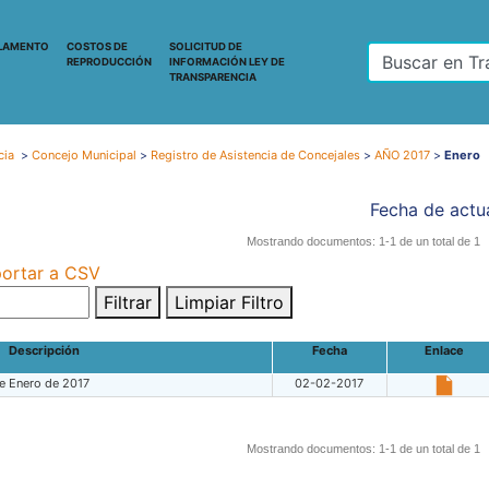
LAMENTO
COSTOS DE
SOLICITUD DE
REPRODUCCIÓN
INFORMACIÓN LEY DE
TRANSPARENCIA
cia
>
Concejo Municipal
>
Registro de Asistencia de Concejales
>
AÑO 2017
>
Enero
Fecha de actua
Mostrando documentos: 1-1 de un total de 1
ortar a CSV
Filtrar
Limpiar Filtro
Descripción
Fecha
Enlace
e Enero de 2017
02-02-2017
Mostrando documentos: 1-1 de un total de 1