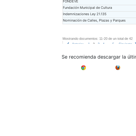
FONDEVE
Fundación Municipal de Cultura
Indemnizaciones Ley 21.135
Nominación de Calles, Plazas y Parques
Mostrando documentos: 11-20 de un total de 42
Anterior
1
2
3
4
..
5
Siguiente
Se recomienda descargar la últ
Google Chrome
Mozilla F