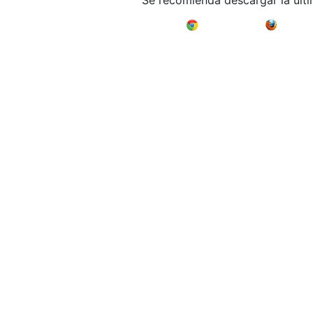
Se recomienda descargar la últ
Google Chrome
Mozilla F