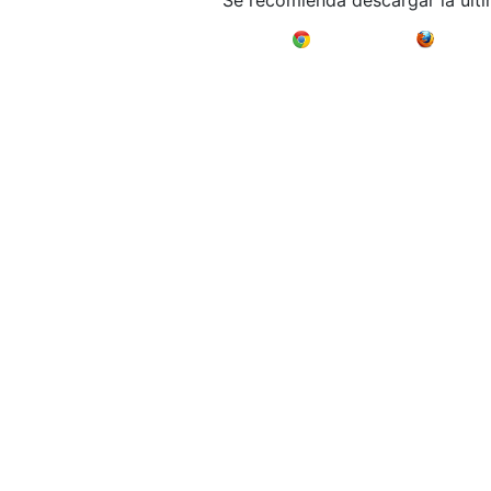
Se recomienda descargar la últ
Google Chrome
Mozilla F