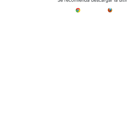
Se recomienda descargar la últ
Google Chrome
Mozilla F