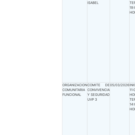
ISABEL
TE
19:
HO
ORGANIZACION
COMITE DE
05/03/2026
INI
COMUNITARIA
CONVIVENCIA
11:
FUNCIONAL
Y SEGURIDAD
HO
UVP 3
TE
14:
HO