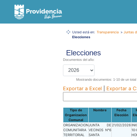
Usted está en:
Transparencia
>
Juntas d
Elecciones
Elecciones
Documentos del año:
Mostrando documentos: 1-10 de un total
Exportar a Excel
|
Exportar a 
Tipo de
Nombre
Fecha
Organizacion
Elección
El
Comunal
ORGANIZACION
JUNTA DE
21/02/2026
INI
COMUNITARIA
VECINOS N°6
10:
TERRITORIAL
SANTA
HO