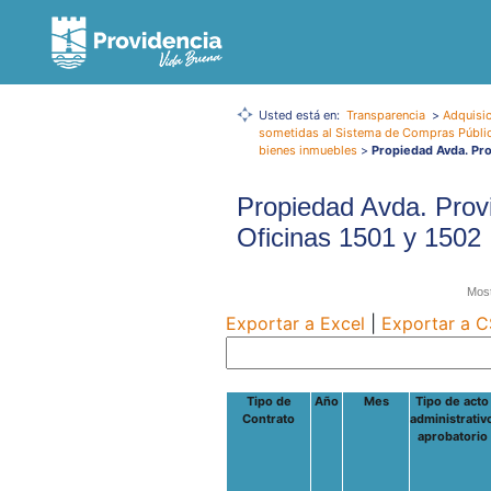
Usted está en:
Transparencia
>
Adquisic
sometidas al Sistema de Compras Públi
bienes inmuebles
>
Propiedad Avda. Pro
Propiedad Avda. Prov
Oficinas 1501 y 1502
Most
Exportar a Excel
|
Exportar a 
Tipo de
Año
Mes
Tipo de acto
Contrato
administrativ
aprobatorio