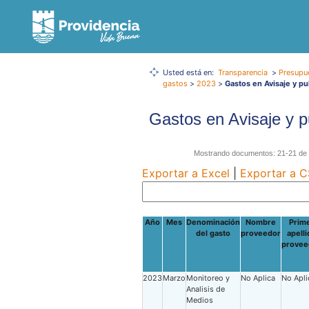
Usted está en:
Transparencia
>
Presupu
gastos
>
2023
>
Gastos en Avisaje y pu
Gastos en Avisaje y p
Mostrando documentos: 21-21 de u
Exportar a Excel
|
Exportar a 
Año
Mes
Denominación
Nombre
Prim
del gasto
proveedor
apelli
provee
2023
Marzo
Monitoreo y
No Aplica
No Apli
Analisis de
Medios