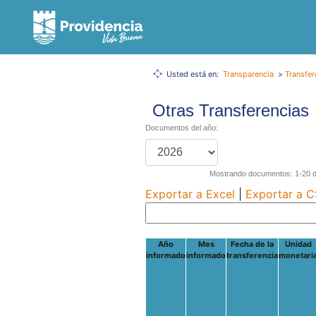
Usted está en:
Transparencia
>
Transfer
Otras Transferencias
Documentos del año:
Mostrando documentos: 1-20 de
Exportar a Excel
|
Exportar a 
Año
Mes
Fecha de la
Unidad
informado
informado
transferencia
monetari