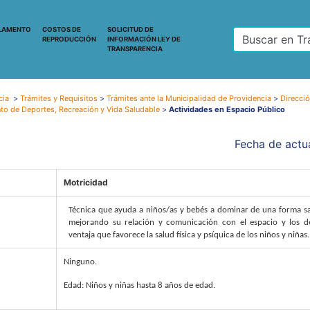
LAMENTO
COSTOS DE
SOLICITUD DE
REPRODUCCIÓN
INFORMACIÓN LEY DE
TRANSPARENCIA
cia
>
Trámites y Requisitos
>
Trámites ante la Municipalidad de Providencia
>
Direcció
o de Deportes, Recreación y Vida Saludable
>
Actividades en Espacio Público
Fecha de actua
Motricidad
Técnica que ayuda a niños/as y bebés a dominar de una forma s
mejorando su relación y comunicación con el espacio y los d
ventaja que favorece la salud física y psíquica de los niños y niñas.
Ninguno.
Edad: Niños y niñas hasta 8 años de edad.