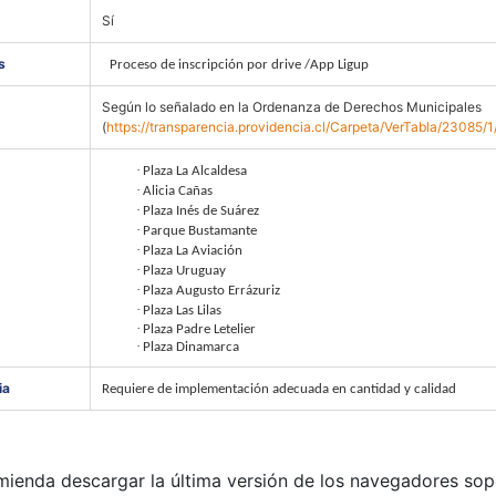
Sí
s
Proceso de inscripción por drive /App Ligup
Según lo señalado en la Ordenanza de Derechos Municipales
(
https://transparencia.providencia.cl/Carpeta/VerTabla/23085/
·
Plaza La Alcaldesa
·
Alicia Cañas
·
Plaza Inés de Suárez
·
Parque Bustamante
·
Plaza La Aviación
·
Plaza Uruguay
·
Plaza Augusto Errázuriz
·
Plaza Las Lilas
·
Plaza Padre Letelier
·
Plaza Dinamarca
ia
Requiere de implementación adecuada en cantidad y calidad
mienda descargar la última versión de los navegadores sop