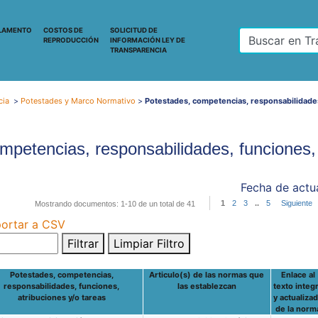
LAMENTO
COSTOS DE
SOLICITUD DE
REPRODUCCIÓN
INFORMACIÓN LEY DE
TRANSPARENCIA
cia
>
Potestades y Marco Normativo
>
Potestades, competencias, responsabilidades
mpetencias, responsabilidades, funciones, 
Fecha de actua
1
2
3
..
5
Siguiente
Mostrando documentos: 1-10 de un total de 41
ortar a CSV
Filtrar
Limpiar Filtro
Potestades, competencias,
Articulo(s) de las normas que
Enlace al
responsabilidades, funciones,
las establezcan
texto integ
atribuciones y/o tareas
y actualiza
de la norm