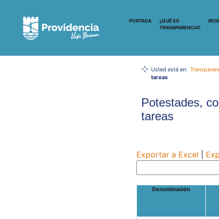
PORTADA
¿QUÉ ES
REG
TRANSPARENCIA?
Usted está en:
Transparen
tareas
Potestades, co
tareas
Exportar a Excel
|
Exp
Denominación