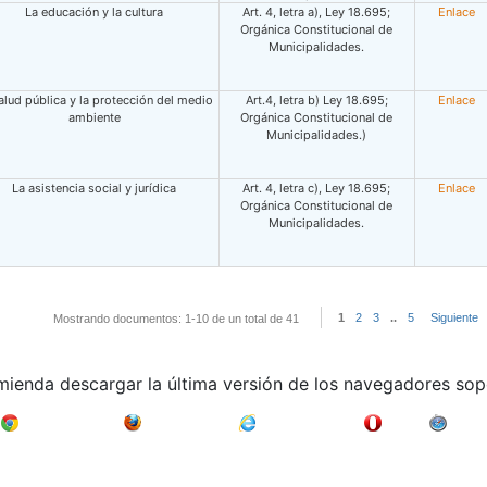
La educación y la cultura
Art. 4, letra a), Ley 18.695;
Enlace
Orgánica Constitucional de
Municipalidades.
alud pública y la protección del medio
Art.4, letra b) Ley 18.695;
Enlace
ambiente
Orgánica Constitucional de
Municipalidades.)
La asistencia social y jurídica
Art. 4, letra c), Ley 18.695;
Enlace
Orgánica Constitucional de
Municipalidades.
1
2
3
..
5
Siguiente
Mostrando documentos: 1-10 de un total de 41
mienda descargar la última versión de los navegadores sop
Google Chrome
Mozilla Firefox
Internet Explorer
Opera
Safari