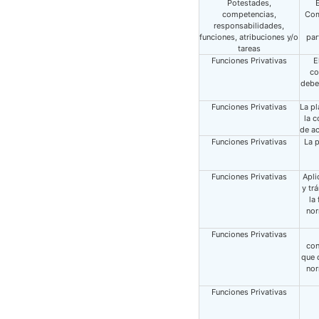
Potestades,
E
competencias,
Com
responsabilidades,
funciones, atribuciones y/o
par
tareas
Funciones Privativas
E
co
debe
Funciones Privativas
La pl
la c
de a
Funciones Privativas
La 
Funciones Privativas
Apli
y tr
la
nor
Funciones Privativas
con
que 
nor
Funciones Privativas