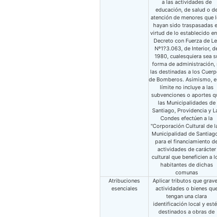
a las actividades de
educación, de salud o d
atención de menores que 
hayan sido traspasadas 
virtud de lo establecido en
Decreto con Fuerza de L
Nº1?3.063, de Interior, d
1980, cualesquiera sea s
forma de administración, 
las destinadas a los Cuer
de Bomberos. Asimismo, e
límite no incluye a las
subvenciones o aportes q
las Municipalidades de
Santiago, Providencia y L
Condes efectúen a la
"Corporación Cultural de la
Municipalidad de Santiago
para el financiamiento d
actividades de carácter
cultural que beneficien a l
habitantes de dichas
comunas
Atribuciones
Aplicar tributos que grav
esenciales
actividades o bienes qu
tengan una clara
identificación local y est
destinados a obras de