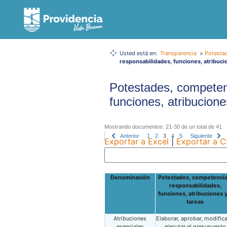
Usted está en:
Transparencia
>
Potesta
responsabilidades, funciones, atribuci
Potestades, competen
funciones, atribucione
Mostrando documentos: 21-30 de un total de 41
Anterior
1
2
3
4
5
Siguiente
Exportar a Excel
|
Exportar a 
Denominación
Potestades, competencia
responsabilidades,
funciones, atribuciones y
tareas
Atribuciones
Elaborar, aprobar, modifica
esenciales
ejecutar el presupuesto