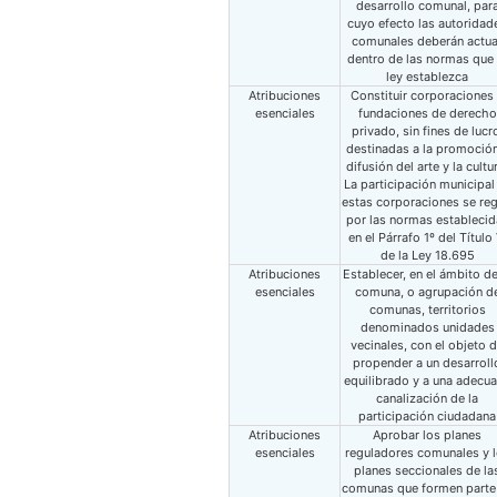
desarrollo comunal, par
cuyo efecto las autoridad
comunales deberán actua
dentro de las normas que 
ley establezca
Atribuciones
Constituir corporaciones
esenciales
fundaciones de derecho
privado, sin fines de lucr
destinadas a la promoción
difusión del arte y la cultu
La participación municipal
estas corporaciones se reg
por las normas establecid
en el Párrafo 1º del Título 
de la Ley 18.695
Atribuciones
Establecer, en el ámbito de
esenciales
comuna, o agrupación d
comunas, territorios
denominados unidades
vecinales, con el objeto 
propender a un desarroll
equilibrado y a una adecu
canalización de la
participación ciudadana
Atribuciones
Aprobar los planes
esenciales
reguladores comunales y 
planes seccionales de la
comunas que formen parte