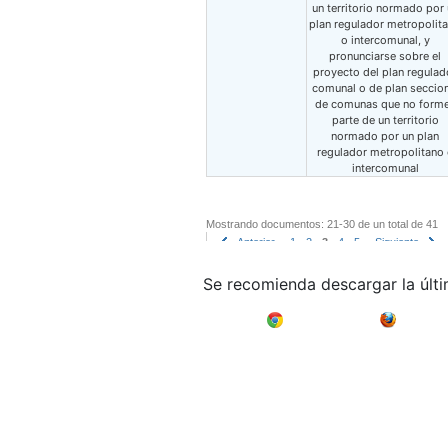
un territorio normado por 
plan regulador metropolit
o intercomunal, y
pronunciarse sobre el
proyecto del plan regulad
comunal o de plan seccion
de comunas que no form
parte de un territorio
normado por un plan
regulador metropolitano
intercomunal
Mostrando documentos: 21-30 de un total de 41
Anterior
1
2
3
4
5
Siguiente
Se recomienda descargar la últ
Google Chrome
Mozilla F