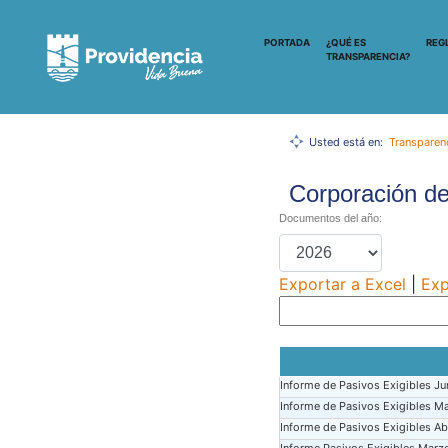
PORTADA
¿QUÉ ES
REG
TRANSPARENCIA?
Usted está en:
Transparen
Corporación de
Documentos del año:
Exportar a Excel
|
Exp
Informe de Pasivos Exigibles Ju
Informe de Pasivos Exigibles M
Informe de Pasivos Exigibles Ab