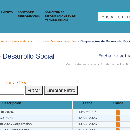
LAMENTO
COSTOS DE
SOLICITUD DE
REPRODUCCIÓN
INFORMACIÓN LEY DE
TRANSPARENCIA
cia
>
Presupuestos
>
Informe de Pasivos Exigibles
>
Corporación de Desarrollo Soci
 Desarrollo Social
Fecha de actua
Mostrando documentos: 1-6 de un total de 6
ortar a CSV
Filtrar
Limpiar Filtro
Descripción
Fecha
Enlace
nio 2026.
10-07-2026
ayo 2026.
12-06-2026
ril 2026 Corporación.
13-05-2026