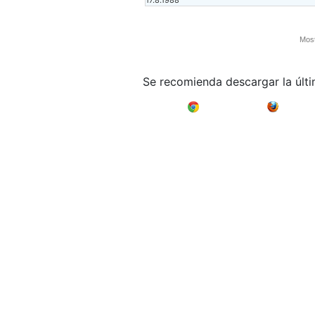
17.8.1988
Most
Se recomienda descargar la últ
Google Chrome
Mozilla F