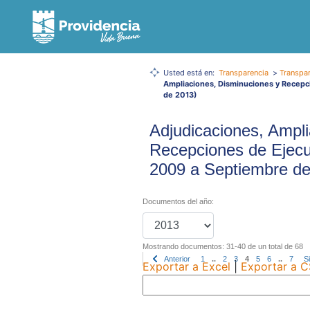
Usted está en:
Transparencia
>
Transpar
Ampliaciones, Disminuciones y Recepc
de 2013)
Adjudicaciones, Ampli
Recepciones de Ejecu
2009 a Septiembre de
Documentos del año:
Mostrando documentos: 31-40 de un total de 68
Anterior
1
..
2
3
4
5
6
..
7
S
Exportar a Excel
|
Exportar a 