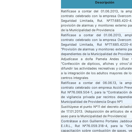
Descripción
Ratifícase a contar del 01.06.2013, la amp
contrato celebrado con la empresa Overcom
Seguridad Limitada, Rut. Nº77.685.420-4
provisión de alarmas y monitoreo externo pa
de la Municipalidad de Providencia
Ratifícase a contar del 01.06.2013, amp
contrato celebrado con la empresa Overcom
Seguridad Limitada, Rut Nº77.685.4220-4
"Provisión de alarmas y monitoreo externo pa
dependientes de la Municipalidad de Providen
Adjudícase a doña Pamela Andes Diaz C
"Confección de dipticos, afiches y otros".d
difundir las actividades recreativas y culturale
a la integración de los adultos mayores de lo
centros integrales
Ratifícase a contar del 06.06.13, la amp
contrato celebrado con empresa Acción Preve
Rut Nº76.069.504-1, para la "Contratación d
de vigilancia privada par recintos dependie
Municipalidad de Providencia Grupo Nº1
Sustitúyese el punto Nº11 del decreto alcladi
de 17.01.2013. (Adquisición de artículos de e
aseo para la Municipalidad de Providencia)
Contrátase a don Guillermo Portales Jaddour
E.I.R.L., Rut Nº76.059.318-4, para la "Ori
capacitación sobre combustión de gases, ven