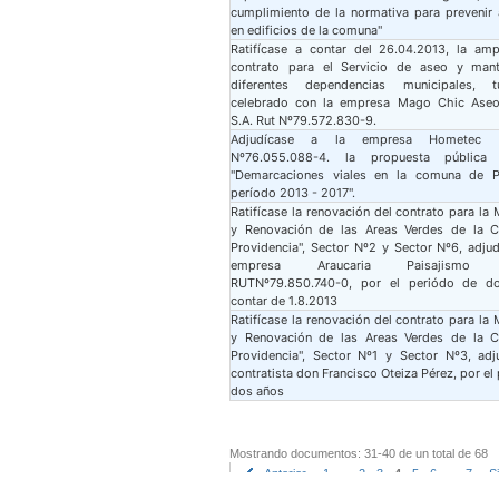
cumplimiento de la normativa para prevenir 
en edificios de la comuna"
Ratifícase a contar del 26.04.2013, la amp
contrato para el Servicio de aseo y man
diferentes dependencias municipales, t
celebrado con la empresa Mago Chic Aseo 
S.A. Rut Nº79.572.830-9.
Adjudícase a la empresa Hometec S
Nº76.055.088-4. la propuesta pública
"Demarcaciones viales en la comuna de P
período 2013 - 2017".
Ratifícase la renovación del contrato para la
y Renovación de las Areas Verdes de la 
Providencia", Sector Nº2 y Sector Nº6, adju
empresa Araucaria Paisajismo L
RUTNº79.850.740-0, por el periódo de d
contar de 1.8.2013
Ratifícase la renovación del contrato para la
y Renovación de las Areas Verdes de la 
Providencia", Sector Nº1 y Sector Nº3, adj
contratista don Francisco Oteiza Pérez, por el
dos años
Mostrando documentos: 31-40 de un total de 68
Anterior
1
..
2
3
4
5
6
..
7
S