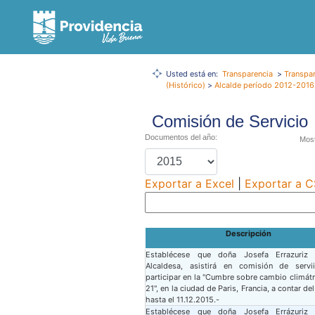
Usted está en:
Transparencia
>
Transpar
(Histórico)
>
Alcalde período 2012-2016
Comisión de Servicio
Documentos del año:
Most
Exportar a Excel
|
Exportar a 
Descripción
Establécese que doña Josefa Errazuriz Gu
Alcaldesa, asistirá en comisión de servii
participar en la "Cumbre sobre cambio climát
21", en la ciudad de Paris, Francia, a contar del
hasta el 11.12.2015.-
Establécese que doña Josefa Errázuriz Gu