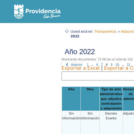
Usted está en:
Transparencia
>
Adquisic
2022
Año 2022
Mostrando documentos: 71-80 de un total de 101
Anterior
1
..
6
7
8
9
10
..
11
Exportar a Excel
|
Exportar a 
Año
Mes
Tipo de acto
Denom
administrativo
de 
que adjudica
admini
contratación
o adquisición
Sin
Sin
Decreto
Adjudi
información
información
Exento