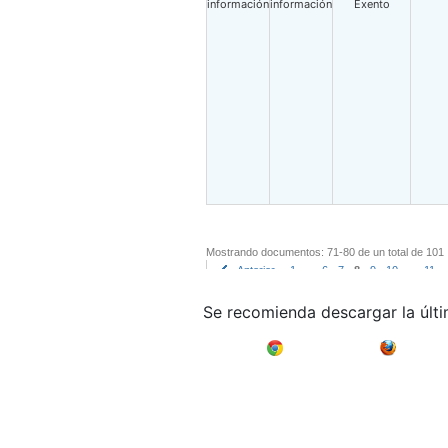
información
información
Exento
Mostrando documentos: 71-80 de un total de 101
Anterior
1
..
6
7
8
9
10
..
11
Se recomienda descargar la últ
Google Chrome
Mozilla F