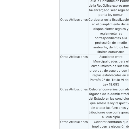
que la Constitución Políti
de la República expresame
ha encargado sean regula
por la ley común
Otras Atribuciones
Colaborar en la fiscalizació
en el cumplimiento de la
disposiciones legales y
reglamentarias
correspondientes a la
protección del medio
ambiente, dentro de los
límites comunales
Otras Atribuciones
Asociarse entre
Municipalidades para el
cumplimiento de sus fine
propios , de acuerdo con 
reglas establecidas en e
Párrafo 2º del Título VI de
Ley 18.695
Otras Atribuciones
Celebrar convenios con ot
órganos de la Administrac
del Estado en las condicio
que señale la ley respectiv
sin alterar las funciones y
tribuciones que correspon
al Municipio
Otras Atribuciones
Celebrar contratos que
impliquen la ejecución d