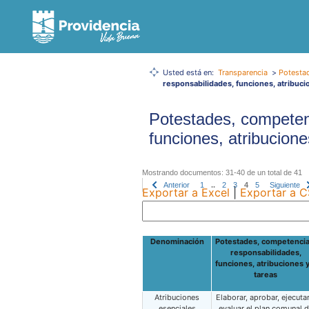
Usted está en:
Transparencia
>
Potesta
responsabilidades, funciones, atribuci
Potestades, competen
funciones, atribucione
Mostrando documentos: 31-40 de un total de 41
Anterior
1
..
2
3
4
5
Siguiente
Exportar a Excel
|
Exportar a 
Denominación
Potestades, competencia
responsabilidades,
funciones, atribuciones y
tareas
Atribuciones
Elaborar, aprobar, ejecutar
esenciales
evaluar el plan comunal 