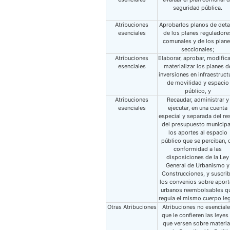
seguridad pública.
Atribuciones
Aprobarlos planos de deta
esenciales
de los planes reguladore
comunales y de los plan
seccionales;
Atribuciones
Elaborar, aprobar, modifica
esenciales
materializar los planes d
inversiones en infraestruct
de movilidad y espacio
público, y
Atribuciones
Recaudar, administrar y
esenciales
ejecutar, en una cuenta
especial y separada del re
del presupuesto municipa
los aportes al espacio
público que se perciban, 
conformidad a las
disposiciones de la Ley
General de Urbanismo y
Construcciones, y suscrib
los convenios sobre apor
urbanos reembolsables q
regula el mismo cuerpo leg
Otras Atribuciones
Atribuciones no esencial
que le confieren las leyes
que versen sobre materi