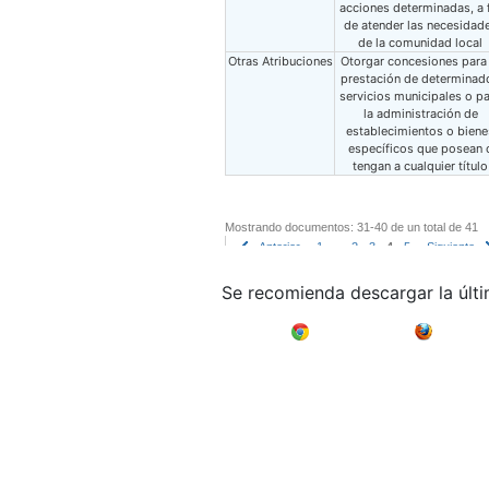
acciones determinadas, a 
de atender las necesidad
de la comunidad local
Otras Atribuciones
Otorgar concesiones para 
prestación de determinad
servicios municipales o p
la administración de
establecimientos o biene
específicos que posean 
tengan a cualquier título
Mostrando documentos: 31-40 de un total de 41
Anterior
1
..
2
3
4
5
Siguiente
Se recomienda descargar la últ
Google Chrome
Mozilla F