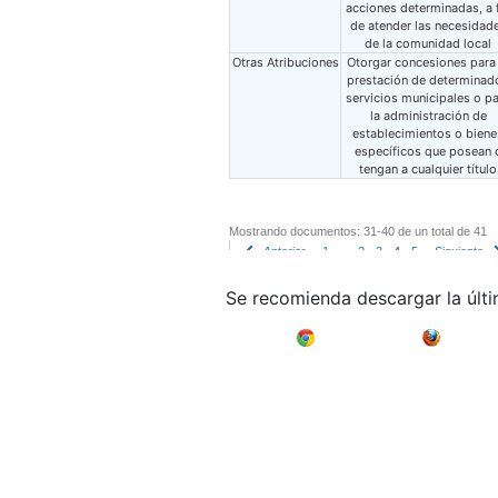
acciones determinadas, a 
de atender las necesidad
de la comunidad local
Otras Atribuciones
Otorgar concesiones para 
prestación de determinad
servicios municipales o p
la administración de
establecimientos o biene
específicos que posean 
tengan a cualquier título
Mostrando documentos: 31-40 de un total de 41
Anterior
1
..
2
3
4
5
Siguiente
Se recomienda descargar la últ
Google Chrome
Mozilla F