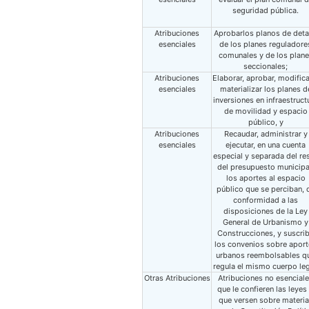
seguridad pública.
Atribuciones
Aprobarlos planos de deta
esenciales
de los planes reguladore
comunales y de los plan
seccionales;
Atribuciones
Elaborar, aprobar, modifica
esenciales
materializar los planes d
inversiones en infraestruct
de movilidad y espacio
público, y
Atribuciones
Recaudar, administrar y
esenciales
ejecutar, en una cuenta
especial y separada del re
del presupuesto municipa
los aportes al espacio
público que se perciban, 
conformidad a las
disposiciones de la Ley
General de Urbanismo y
Construcciones, y suscrib
los convenios sobre apor
urbanos reembolsables q
regula el mismo cuerpo leg
Otras Atribuciones
Atribuciones no esencial
que le confieren las leyes
que versen sobre materi