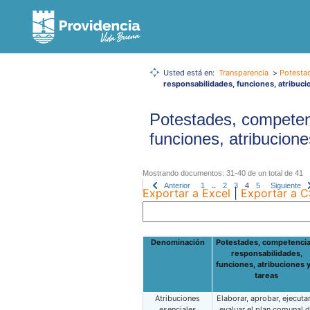
Usted está en:
Transparencia
>
Potesta
responsabilidades, funciones, atribuci
Potestades, competen
funciones, atribucione
Mostrando documentos: 31-40 de un total de 41
Anterior
1
..
2
3
4
5
Siguiente
Exportar a Excel
|
Exportar a 
Denominación
Potestades, competencia
responsabilidades,
funciones, atribuciones y
tareas
Atribuciones
Elaborar, aprobar, ejecutar
esenciales
evaluar el plan comunal 