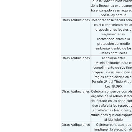
que la Constitución Políti
de la República expresame
ha encargado sean regula
por la ley común
Otras Atribuciones
Colaborar en la fiscalizació
en el cumplimiento de la
disposiciones legales y
reglamentarias
correspondientes a la
protección del medio
ambiente, dentro de los
límites comunales
Otras Atribuciones
Asociarse entre
Municipalidades para el
cumplimiento de sus fine
propios , de acuerdo con 
reglas establecidas en e
Párrafo 2º del Título VI de
Ley 18.695
Otras Atribuciones
Celebrar convenios con ot
órganos de la Administrac
del Estado en las condicio
que señale la ley respectiv
sin alterar las funciones y
tribuciones que correspon
al Municipio
Otras Atribuciones
Celebrar contratos que
impliquen la ejecución d