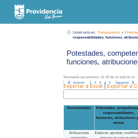
Usted está en:
Transparencia
>
Potesta
responsabilidades, funciones, atribuci
Potestades, competen
funciones, atribucione
Mostrando documentos: 21-30 de un total de 41
Anterior
1
2
3
4
5
Siguiente
Exportar a Excel
|
Exportar a 
Denominación
Potestades, competencia
responsabilidades,
funciones, atribuciones y
tareas
Atribuciones
Elaborar, aprobar, modifica
esenciales
ejecutar el presupuesto