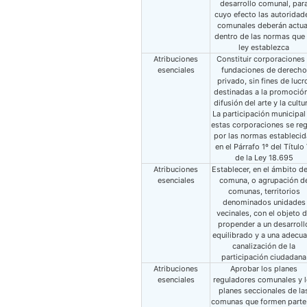
desarrollo comunal, par
cuyo efecto las autoridad
comunales deberán actua
dentro de las normas que 
ley establezca
Atribuciones
Constituir corporaciones
esenciales
fundaciones de derecho
privado, sin fines de lucr
destinadas a la promoción
difusión del arte y la cultu
La participación municipal
estas corporaciones se reg
por las normas establecid
en el Párrafo 1º del Título 
de la Ley 18.695
Atribuciones
Establecer, en el ámbito de
esenciales
comuna, o agrupación d
comunas, territorios
denominados unidades
vecinales, con el objeto 
propender a un desarroll
equilibrado y a una adecu
canalización de la
participación ciudadana
Atribuciones
Aprobar los planes
esenciales
reguladores comunales y 
planes seccionales de la
comunas que formen parte