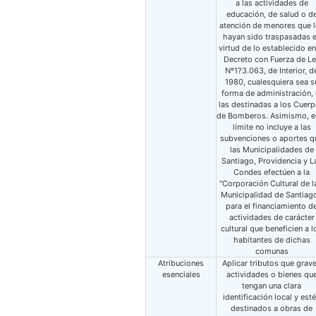
a las actividades de
educación, de salud o d
atención de menores que 
hayan sido traspasadas 
virtud de lo establecido en
Decreto con Fuerza de L
Nº1?3.063, de Interior, d
1980, cualesquiera sea s
forma de administración, 
las destinadas a los Cuer
de Bomberos. Asimismo, e
límite no incluye a las
subvenciones o aportes q
las Municipalidades de
Santiago, Providencia y L
Condes efectúen a la
"Corporación Cultural de la
Municipalidad de Santiago
para el financiamiento d
actividades de carácter
cultural que beneficien a l
habitantes de dichas
comunas
Atribuciones
Aplicar tributos que grav
esenciales
actividades o bienes qu
tengan una clara
identificación local y est
destinados a obras de