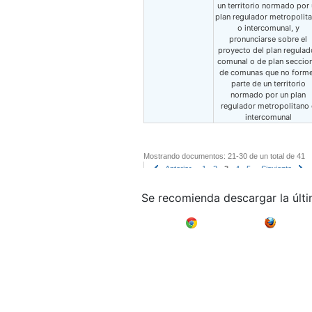
un territorio normado por 
plan regulador metropolit
o intercomunal, y
pronunciarse sobre el
proyecto del plan regulad
comunal o de plan seccion
de comunas que no form
parte de un territorio
normado por un plan
regulador metropolitano
intercomunal
Mostrando documentos: 21-30 de un total de 41
Anterior
1
2
3
4
5
Siguiente
Se recomienda descargar la últ
Google Chrome
Mozilla F